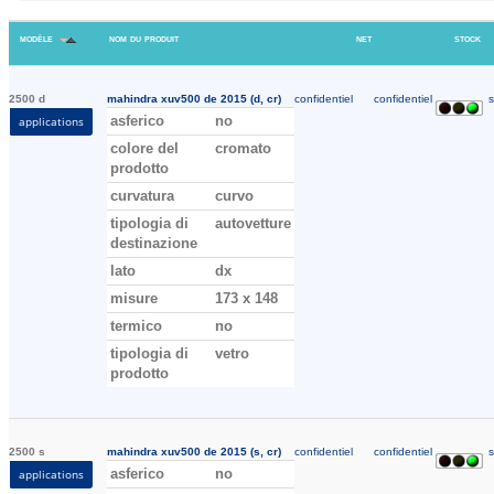
modèle
nom du produit
net
stock
2500 d
mahindra xuv500 de 2015 (d, cr)
confidentiel
confidentiel
s
asferico
no
applications
colore del
cromato
prodotto
curvatura
curvo
tipologia di
autovetture
destinazione
lato
dx
misure
173 x 148
termico
no
tipologia di
vetro
prodotto
2500 s
mahindra xuv500 de 2015 (s, cr)
confidentiel
confidentiel
s
asferico
no
applications