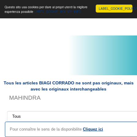
Toggle
Biagi Corrado s.r.l.
Toggle
Toggle
Questo sito usa cookies per dare ai propri utenti la migliore
LABEL_COOKIE_POLICY
esperienza possibile
LABEL_COOKIE_POLICY_INFO
navigation
navigation
navigat
Tous les articles BIAGI CORRADO ne sont pas originaux, mais
avec les originaux interchangeables
MAHINDRA
Pour connaître le sens de la disponibilite
Cliquez ici