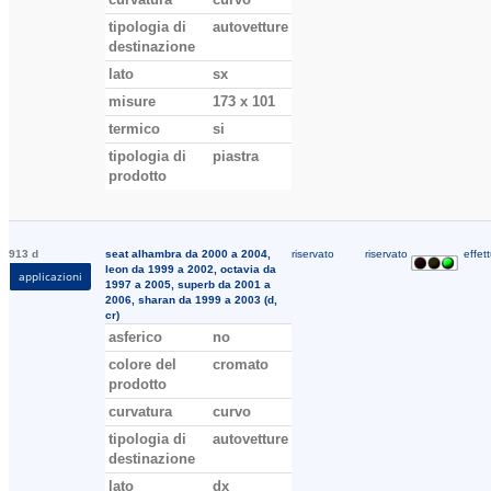
tipologia di
autovetture
destinazione
lato
sx
misure
173 x 101
termico
si
tipologia di
piastra
prodotto
913 d
seat alhambra da 2000 a 2004,
riservato
riservato
effett
leon da 1999 a 2002, octavia da
applicazioni
1997 a 2005, superb da 2001 a
2006, sharan da 1999 a 2003 (d,
cr)
asferico
no
colore del
cromato
prodotto
curvatura
curvo
tipologia di
autovetture
destinazione
lato
dx