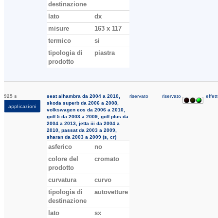
destinazione
lato
dx
misure
163 x 117
termico
si
tipologia di
piastra
prodotto
925 s
seat alhambra da 2004 a 2010,
riservato
riservato
effett
skoda superb da 2006 a 2008,
applicazioni
volkswagen eos da 2006 a 2010,
golf 5 da 2003 a 2009, golf plus da
2004 a 2013, jetta iii da 2004 a
2010, passat da 2003 a 2009,
sharan da 2003 a 2009 (s, cr)
asferico
no
colore del
cromato
prodotto
curvatura
curvo
tipologia di
autovetture
destinazione
lato
sx