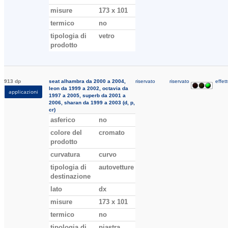
misure
173 x 101
termico
no
tipologia di
vetro
prodotto
913 dp
seat alhambra da 2000 a 2004,
riservato
riservato
effett
leon da 1999 a 2002, octavia da
applicazioni
1997 a 2005, superb da 2001 a
2006, sharan da 1999 a 2003 (d, p,
cr)
asferico
no
colore del
cromato
prodotto
curvatura
curvo
tipologia di
autovetture
destinazione
lato
dx
misure
173 x 101
termico
no
tipologia di
piastra