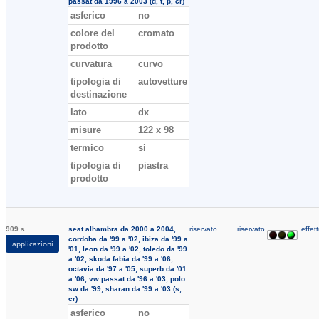
passat da 1996 a 2003 (d, t, p, cr)
asferico
no
colore del
cromato
prodotto
curvatura
curvo
tipologia di
autovetture
destinazione
lato
dx
misure
122 x 98
termico
si
tipologia di
piastra
prodotto
909 s
seat alhambra da 2000 a 2004,
riservato
riservato
effett
cordoba da '99 a '02, ibiza da '99 a
applicazioni
'01, leon da '99 a '02, toledo da '99
a '02, skoda fabia da '99 a '06,
octavia da '97 a '05, superb da '01
a '06, vw passat da '96 a '03, polo
sw da '99, sharan da '99 a '03 (s,
cr)
asferico
no