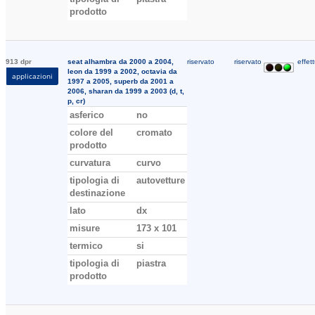
prodotto
913 dpr
seat alhambra da 2000 a 2004,
riservato
riservato
effett
leon da 1999 a 2002, octavia da
applicazioni
1997 a 2005, superb da 2001 a
2006, sharan da 1999 a 2003 (d, t,
p, cr)
asferico
no
colore del
cromato
prodotto
curvatura
curvo
tipologia di
autovetture
destinazione
lato
dx
misure
173 x 101
termico
si
tipologia di
piastra
prodotto