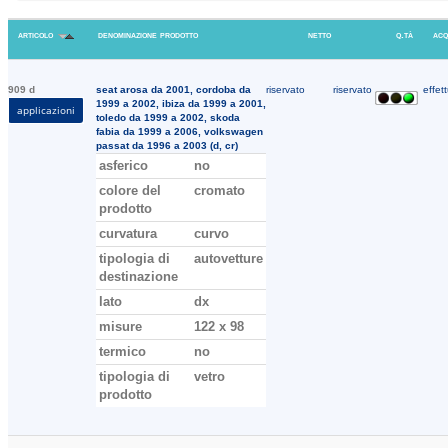
articolo
denominazione prodotto
netto
q.tà
acq
909 d
seat arosa da 2001, cordoba da
riservato
riservato
effett
1999 a 2002, ibiza da 1999 a 2001,
applicazioni
toledo da 1999 a 2002, skoda
fabia da 1999 a 2006, volkswagen
passat da 1996 a 2003 (d, cr)
asferico
no
colore del
cromato
prodotto
curvatura
curvo
tipologia di
autovetture
destinazione
lato
dx
misure
122 x 98
termico
no
tipologia di
vetro
prodotto