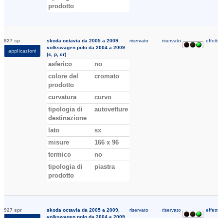
prodotto
927 sp
skoda octavia da 2005 a 2009,
riservato
riservato
effett
volkswagen polo da 2004 a 2009
applicazioni
(s, p, cr)
asferico
no
colore del
cromato
prodotto
curvatura
curvo
tipologia di
autovetture
destinazione
lato
sx
misure
166 x 96
termico
no
tipologia di
piastra
prodotto
927 spr
skoda octavia da 2005 a 2009,
riservato
riservato
effett
volkswagen polo da 2004 a 2009