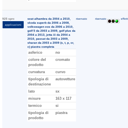
925 sprc
seat alhambra da 2004 a 2010,
riservato
riservato
effett
skoda superb da 2006 a 2008,
applicazioni
volkswagen eos da 2006 a 2010,
golf 5 da 2003 a 2009, golf plus da
2004 a 2013, jetta iii da 2004 a
2010, passat da 2003 a 2009,
sharan da 2003 a 2009 (s, t, p, cr,
c) piastra completa
asferico
no
colore del
cromato
prodotto
curvatura
curvo
tipologia di
autovetture
destinazione
lato
sx
misure
163 x 117
termico
si
tipologia di
piastra
prodotto