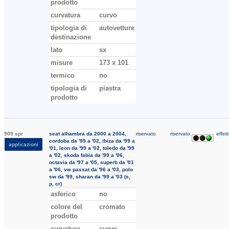
prodotto
curvatura
curvo
tipologia di
autovetture
destinazione
lato
sx
misure
173 x 101
termico
no
tipologia di
piastra
prodotto
909 spr
seat alhambra da 2000 a 2004,
riservato
riservato
effett
cordoba da '99 a '02, ibiza da '99 a
applicazioni
'01, leon da '99 a '02, toledo da '99
a '02, skoda fabia da '99 a '06,
octavia da '97 a '05, superb da '01
a '06, vw passat da '96 a '03, polo
sw da '99, sharan da '99 a '03 (s,
p, cr)
asferico
no
colore del
cromato
prodotto
curvatura
curvo