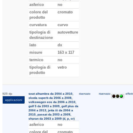
asferico
no
colore del
cromato
prodotto
curvatura
curvo
tipologia di
autovetture
destinazione
lato
dx
misure
163 x 117
termico
no
tipologia di
vetro
prodotto
925 dp
seat alhambra da 2004 a 2010,
riservato
riservato
effett
skoda superb da 2006 a 2008,
applicazioni
volkswagen eos da 2006 a 2010,
golf 5 da 2003 a 2009, golf plus da
2004 a 2013, jetta iii da 2004 a
2010, passat da 2003 a 2009,
sharan da 2003 a 2009 (d, p, cr)
asferico
no
colore del
cromato