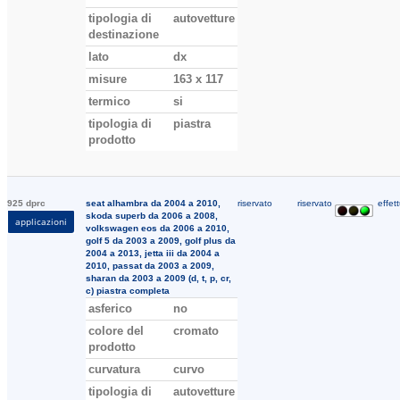
tipologia di
autovetture
destinazione
lato
dx
misure
163 x 117
termico
si
tipologia di
piastra
prodotto
925 dprc
seat alhambra da 2004 a 2010,
riservato
riservato
effett
skoda superb da 2006 a 2008,
applicazioni
volkswagen eos da 2006 a 2010,
golf 5 da 2003 a 2009, golf plus da
2004 a 2013, jetta iii da 2004 a
2010, passat da 2003 a 2009,
sharan da 2003 a 2009 (d, t, p, cr,
c) piastra completa
asferico
no
colore del
cromato
prodotto
curvatura
curvo
tipologia di
autovetture