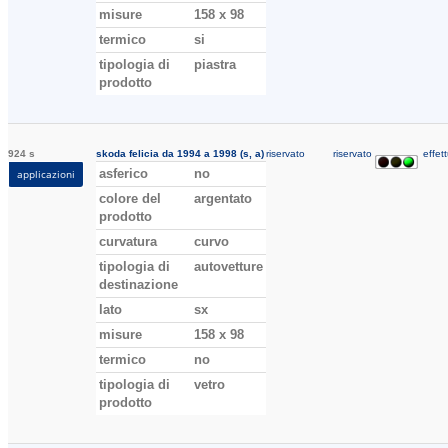
misure
158 x 98
termico
si
tipologia di
piastra
prodotto
924 s
skoda felicia da 1994 a 1998 (s, a)
riservato
riservato
effett
asferico
no
applicazioni
colore del
argentato
prodotto
curvatura
curvo
tipologia di
autovetture
destinazione
lato
sx
misure
158 x 98
termico
no
tipologia di
vetro
prodotto