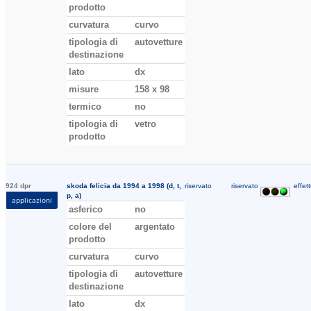
prodotto
curvatura
curvo
tipologia di
autovetture
destinazione
lato
dx
misure
158 x 98
termico
no
tipologia di
vetro
prodotto
924 dpr
skoda felicia da 1994 a 1998 (d, t,
riservato
riservato
effett
p, a)
applicazioni
asferico
no
colore del
argentato
prodotto
curvatura
curvo
tipologia di
autovetture
destinazione
lato
dx