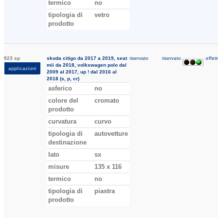
termico
no
tipologia di
vetro
prodotto
923 sp
skoda citigo da 2017 a 2019, seat
riservato
riservato
effett
mii da 2018, volkswagen polo dal
applicazioni
2009 al 2017, up ! dal 2016 al
2018 (s, p, cr)
asferico
no
colore del
cromato
prodotto
curvatura
curvo
tipologia di
autovetture
destinazione
lato
sx
misure
135 x 116
termico
no
tipologia di
piastra
prodotto