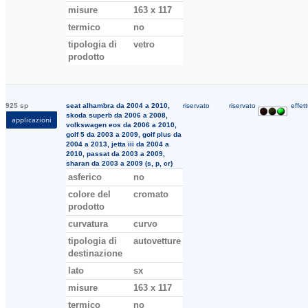
misure
163 x 117
termico
no
tipologia di
vetro
prodotto
925 sp
seat alhambra da 2004 a 2010,
riservato
riservato
effett
skoda superb da 2006 a 2008,
applicazioni
volkswagen eos da 2006 a 2010,
golf 5 da 2003 a 2009, golf plus da
2004 a 2013, jetta iii da 2004 a
2010, passat da 2003 a 2009,
sharan da 2003 a 2009 (s, p, cr)
asferico
no
colore del
cromato
prodotto
curvatura
curvo
tipologia di
autovetture
destinazione
lato
sx
misure
163 x 117
termico
no