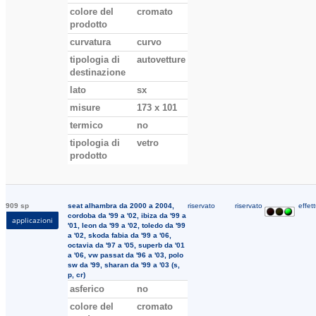
colore del
cromato
prodotto
curvatura
curvo
tipologia di
autovetture
destinazione
lato
sx
misure
173 x 101
termico
no
tipologia di
vetro
prodotto
909 sp
seat alhambra da 2000 a 2004,
riservato
riservato
effett
cordoba da '99 a '02, ibiza da '99 a
applicazioni
'01, leon da '99 a '02, toledo da '99
a '02, skoda fabia da '99 a '06,
octavia da '97 a '05, superb da '01
a '06, vw passat da '96 a '03, polo
sw da '99, sharan da '99 a '03 (s,
p, cr)
asferico
no
colore del
cromato