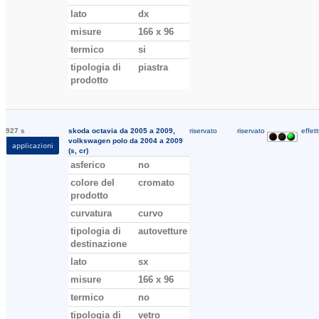
lato
dx
misure
166 x 96
termico
si
tipologia di
piastra
prodotto
927 s
skoda octavia da 2005 a 2009,
riservato
riservato
effett
volkswagen polo da 2004 a 2009
applicazioni
(s, cr)
asferico
no
colore del
cromato
prodotto
curvatura
curvo
tipologia di
autovetture
destinazione
lato
sx
misure
166 x 96
termico
no
tipologia di
vetro