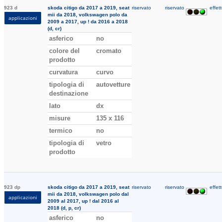
923 d
skoda citigo da 2017 a 2019, seat
riservato
riservato
effett
mii da 2018, volkswagen polo da
applicazioni
2009 a 2017, up ! da 2016 a 2018
(d, cr)
asferico
no
colore del
cromato
prodotto
curvatura
curvo
tipologia di
autovetture
destinazione
lato
dx
misure
135 x 116
termico
no
tipologia di
vetro
prodotto
923 dp
skoda citigo da 2017 a 2019, seat
riservato
riservato
effett
mii da 2018, volkswagen polo dal
applicazioni
2009 al 2017, up ! dal 2016 al
2018 (d, p, cr)
asferico
no