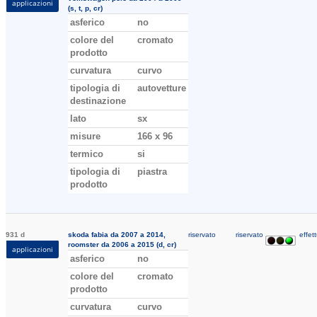
applicazioni
(s, t, p, cr)
asferico
no
colore del
cromato
prodotto
curvatura
curvo
tipologia di
autovetture
destinazione
lato
sx
misure
166 x 96
termico
si
tipologia di
piastra
prodotto
931 d
skoda fabia da 2007 a 2014,
riservato
riservato
effett
roomster da 2006 a 2015 (d, cr)
applicazioni
asferico
no
colore del
cromato
prodotto
curvatura
curvo