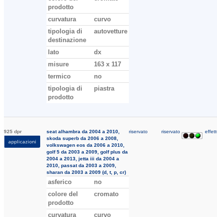
prodotto
curvatura
curvo
tipologia di
autovetture
destinazione
lato
dx
misure
163 x 117
termico
no
tipologia di
piastra
prodotto
925 dpr
seat alhambra da 2004 a 2010,
riservato
riservato
effett
skoda superb da 2006 a 2008,
applicazioni
volkswagen eos da 2006 a 2010,
golf 5 da 2003 a 2009, golf plus da
2004 a 2013, jetta iii da 2004 a
2010, passat da 2003 a 2009,
sharan da 2003 a 2009 (d, t, p, cr)
asferico
no
colore del
cromato
prodotto
curvatura
curvo