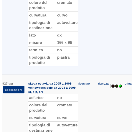
colore del
cromato
prodotto
curvatura
curvo
tipologia di
autovetture
destinazione
lato
dx
misure
166 x 96
termico
no
tipologia di
piastra
prodotto
927 dpr
skoda octavia da 2005 a 2009,
riservato
riservato
effett
volkswagen polo da 2004 a 2009
applicazioni
(d, t, p, cr)
asferico
no
colore del
cromato
prodotto
curvatura
curvo
tipologia di
autovetture
destinazione