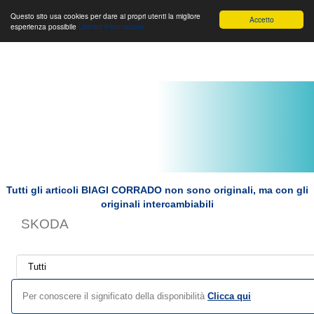
Toggle
Biagi Corrado s.r.l.
Toggle
Toggle
Questo sito usa cookies per dare ai propri utenti la migliore
Accetto
esperienza possibile
Ulteriori informazioni
navigation
navigation
navigat
Tutti gli articoli BIAGI CORRADO non sono originali, ma con gli
originali intercambiabili
SKODA
Per conoscere il significato della disponibilità
Clicca qui