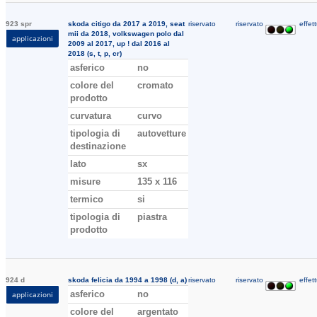
923 spr
skoda citigo da 2017 a 2019, seat
riservato
riservato
effett
mii da 2018, volkswagen polo dal
applicazioni
2009 al 2017, up ! dal 2016 al
2018 (s, t, p, cr)
asferico
no
colore del
cromato
prodotto
curvatura
curvo
tipologia di
autovetture
destinazione
lato
sx
misure
135 x 116
termico
si
tipologia di
piastra
prodotto
924 d
skoda felicia da 1994 a 1998 (d, a)
riservato
riservato
effett
asferico
no
applicazioni
colore del
argentato