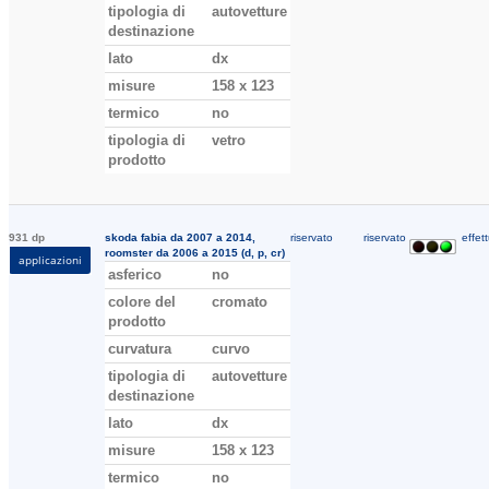
tipologia di
autovetture
destinazione
lato
dx
misure
158 x 123
termico
no
tipologia di
vetro
prodotto
931 dp
skoda fabia da 2007 a 2014,
riservato
riservato
effett
roomster da 2006 a 2015 (d, p, cr)
applicazioni
asferico
no
colore del
cromato
prodotto
curvatura
curvo
tipologia di
autovetture
destinazione
lato
dx
misure
158 x 123
termico
no