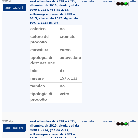
932 d
seat alhambra da 2010 a 2015,
riservato
riservato
effett
alhambra da 2015, skoda yeti da
applicazioni
2009 a 2014, yeti da 2014,
volkswagen sharan da 2009 a
2015, sharan da 2015, tiguan da
2007 a 2018 (d, cr)
asferico
no
colore del
cromato
prodotto
curvatura
curvo
tipologia di
autovetture
destinazione
lato
dx
misure
157 x 133
termico
no
tipologia di
vetro
prodotto
932 dp
seat alhambra da 2010 a 2015,
riservato
riservato
effett
alhambra da 2015, skoda yeti da
applicazioni
2009 a 2014, yeti da 2014,
volkswagen sharan da 2009 a