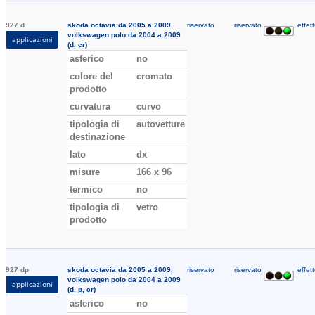
927 d
skoda octavia da 2005 a 2009,
riservato
riservato
effett
volkswagen polo da 2004 a 2009
applicazioni
(d, cr)
asferico
no
colore del
cromato
prodotto
curvatura
curvo
tipologia di
autovetture
destinazione
lato
dx
misure
166 x 96
termico
no
tipologia di
vetro
prodotto
927 dp
skoda octavia da 2005 a 2009,
riservato
riservato
effett
volkswagen polo da 2004 a 2009
applicazioni
(d, p, cr)
asferico
no