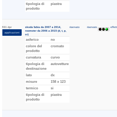
tipologia di
piastra
prodotto
931 dpr
skoda fabia da 2007 a 2014,
riservato
riservato
effett
roomster da 2006 a 2015 (d, t, p,
applicazioni
cr)
asferico
no
colore del
cromato
prodotto
curvatura
curvo
tipologia di
autovetture
destinazione
lato
dx
misure
158 x 123
termico
si
tipologia di
piastra
prodotto