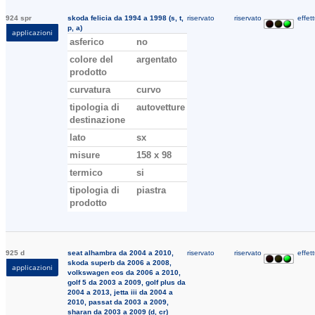
924 spr
skoda felicia da 1994 a 1998 (s, t,
riservato
riservato
effett
p, a)
applicazioni
asferico
no
colore del
argentato
prodotto
curvatura
curvo
tipologia di
autovetture
destinazione
lato
sx
misure
158 x 98
termico
si
tipologia di
piastra
prodotto
925 d
seat alhambra da 2004 a 2010,
riservato
riservato
effett
skoda superb da 2006 a 2008,
applicazioni
volkswagen eos da 2006 a 2010,
golf 5 da 2003 a 2009, golf plus da
2004 a 2013, jetta iii da 2004 a
2010, passat da 2003 a 2009,
sharan da 2003 a 2009 (d, cr)