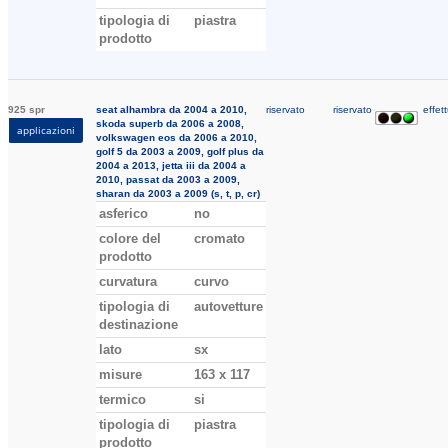
tipologia di
piastra
prodotto
925 spr
seat alhambra da 2004 a 2010,
riservato
riservato
effett
skoda superb da 2006 a 2008,
applicazioni
volkswagen eos da 2006 a 2010,
golf 5 da 2003 a 2009, golf plus da
2004 a 2013, jetta iii da 2004 a
2010, passat da 2003 a 2009,
sharan da 2003 a 2009 (s, t, p, cr)
asferico
no
colore del
cromato
prodotto
curvatura
curvo
tipologia di
autovetture
destinazione
lato
sx
misure
163 x 117
termico
si
tipologia di
piastra
prodotto