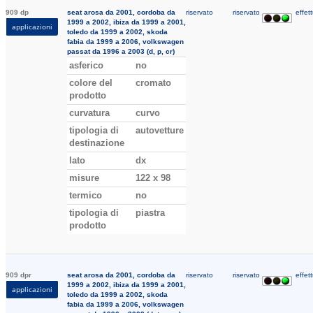
909 dp
seat arosa da 2001, cordoba da
riservato
riservato
effett
1999 a 2002, ibiza da 1999 a 2001,
applicazioni
toledo da 1999 a 2002, skoda
fabia da 1999 a 2006, volkswagen
passat da 1996 a 2003 (d, p, cr)
asferico
no
colore del
cromato
prodotto
curvatura
curvo
tipologia di
autovetture
destinazione
lato
dx
misure
122 x 98
termico
no
tipologia di
piastra
prodotto
909 dpr
seat arosa da 2001, cordoba da
riservato
riservato
effett
1999 a 2002, ibiza da 1999 a 2001,
applicazioni
toledo da 1999 a 2002, skoda
fabia da 1999 a 2006, volkswagen