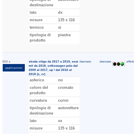
destinazione
lato
dx
misure
135 x 116
termico
si
tipologia di
piastra
prodotto
923 s
skoda citigo da 2017 a 2019, seat
riservato
riservato
effett
mii da 2018, volkswagen polo dal
applicazioni
2009 al 2017, up ! dal 2016 al
2018 (s, cr)
asferico
no
colore del
cromato
prodotto
curvatura
curvo
tipologia di
autovetture
destinazione
lato
sx
misure
135 x 116