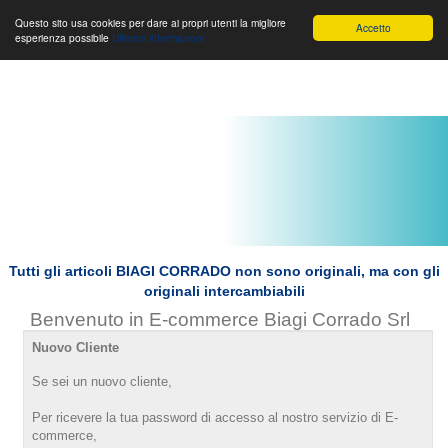
Toggle
Biagi Corrado s.r.l.
Toggle
Toggle
Questo sito usa cookies per dare ai propri utenti la migliore
Accetto
esperienza possibile
Ulteriori informazioni
navigation
navigation
navigat
Tutti gli articoli BIAGI CORRADO non sono originali, ma con gli
originali intercambiabili
Benvenuto in E-commerce Biagi Corrado Srl
Nuovo Cliente
Se sei un nuovo cliente,
Per ricevere la tua password di accesso al nostro servizio di E-
commerce,