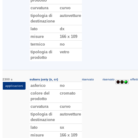
prodotto
curvatura
curvo
tipologia di
autovetture
destinazione
lato
dx
misure
166 x 109
termico
no
tipologia di
vetro
prodotto
2300 s
subaru justy (s, cr)
riservato
riservato
effett
asferico
no
applicazioni
colore del
cromato
prodotto
curvatura
curvo
tipologia di
autovetture
destinazione
lato
sx
misure
166 x 109