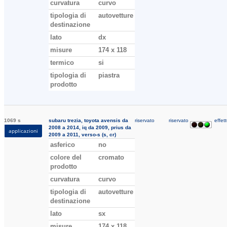
curvatura
curvo
tipologia di
autovetture
destinazione
lato
dx
misure
174 x 118
termico
si
tipologia di
piastra
prodotto
1069 s
subaru trezia, toyota avensis da
riservato
riservato
effett
2008 a 2014, iq da 2009, prius da
applicazioni
2009 a 2011, verso-s (s, cr)
asferico
no
colore del
cromato
prodotto
curvatura
curvo
tipologia di
autovetture
destinazione
lato
sx
misure
174 x 118