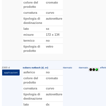
colore del
cromato
prodotto
curvatura
curvo
tipologia di
autovetture
destinazione
lato
sx
misure
172 x 134
termico
no
tipologia di
vetro
prodotto
2305 d
subaru outback (d, cr)
riservato
riservato
effett
asferico
no
applicazioni
colore del
cromato
prodotto
curvatura
curvo
tipologia di
autovetture
destinazione
lato
dx