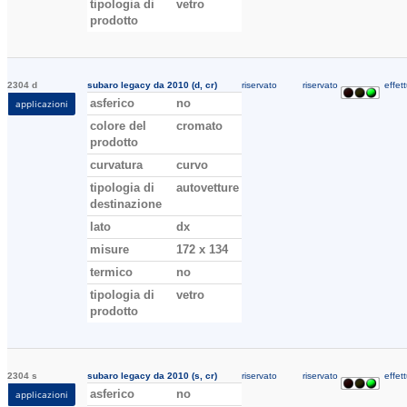
tipologia di
vetro
prodotto
2304 d
subaro legacy da 2010 (d, cr)
riservato
riservato
effett
asferico
no
applicazioni
colore del
cromato
prodotto
curvatura
curvo
tipologia di
autovetture
destinazione
lato
dx
misure
172 x 134
termico
no
tipologia di
vetro
prodotto
2304 s
subaro legacy da 2010 (s, cr)
riservato
riservato
effett
asferico
no
applicazioni