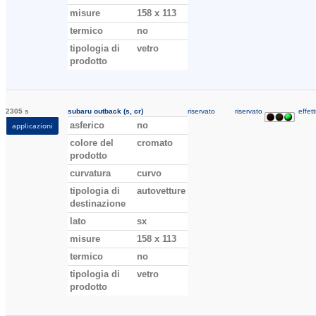
misure
158 x 113
termico
no
tipologia di
vetro
prodotto
2305 s
subaru outback (s, cr)
riservato
riservato
effett
asferico
no
applicazioni
colore del
cromato
prodotto
curvatura
curvo
tipologia di
autovetture
destinazione
lato
sx
misure
158 x 113
termico
no
tipologia di
vetro
prodotto