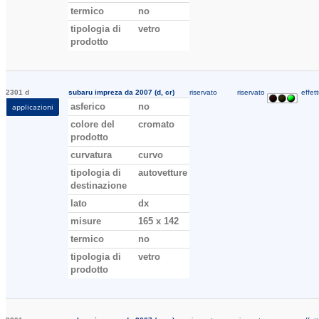
termico
no
tipologia di
vetro
prodotto
2301 d
subaru impreza da 2007 (d, cr)
riservato
riservato
effett
asferico
no
applicazioni
colore del
cromato
prodotto
curvatura
curvo
tipologia di
autovetture
destinazione
lato
dx
misure
165 x 142
termico
no
tipologia di
vetro
prodotto