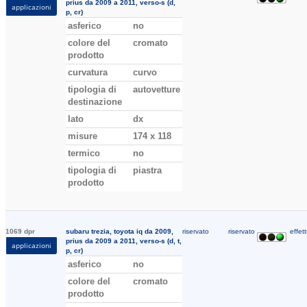
prius da 2009 a 2011, verso-s (d,
applicazioni
p, cr)
asferico
no
colore del
cromato
prodotto
curvatura
curvo
tipologia di
autovetture
destinazione
lato
dx
misure
174 x 118
termico
no
tipologia di
piastra
prodotto
1069 dpr
subaru trezia, toyota iq da 2009,
riservato
riservato
effett
prius da 2009 a 2011, verso-s (d, t,
applicazioni
p, cr)
asferico
no
colore del
cromato
prodotto