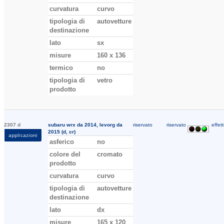
curvatura
curvo
tipologia di
autovetture
destinazione
lato
sx
misure
160 x 136
termico
no
tipologia di
vetro
prodotto
2307 d
subaru wrx da 2014, levorg da
riservato
riservato
effett
2015 (d, cr)
applicazioni
asferico
no
colore del
cromato
prodotto
curvatura
curvo
tipologia di
autovetture
destinazione
lato
dx
misure
165 x 120