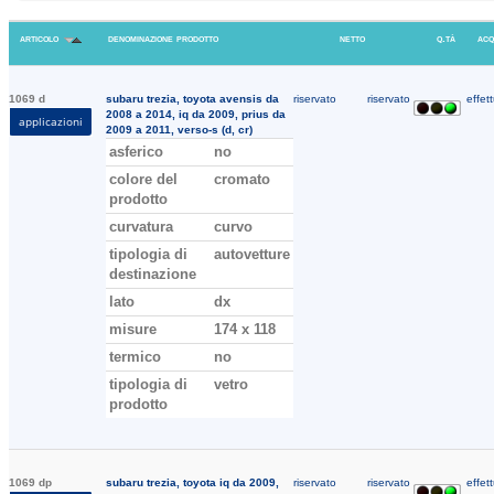
articolo
denominazione prodotto
netto
q.tà
acq
1069 d
subaru trezia, toyota avensis da
riservato
riservato
effett
2008 a 2014, iq da 2009, prius da
applicazioni
2009 a 2011, verso-s (d, cr)
asferico
no
colore del
cromato
prodotto
curvatura
curvo
tipologia di
autovetture
destinazione
lato
dx
misure
174 x 118
termico
no
tipologia di
vetro
prodotto
1069 dp
subaru trezia, toyota iq da 2009,
riservato
riservato
effett