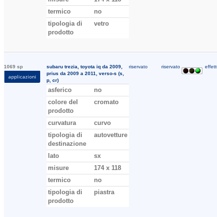
termico
no
tipologia di
vetro
prodotto
1069 sp
subaru trezia, toyota iq da 2009,
riservato
riservato
effett
prius da 2009 a 2011, verso-s (s,
applicazioni
p, cr)
asferico
no
colore del
cromato
prodotto
curvatura
curvo
tipologia di
autovetture
destinazione
lato
sx
misure
174 x 118
termico
no
tipologia di
piastra
prodotto