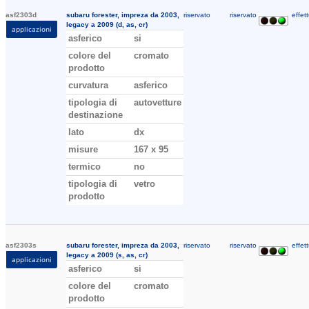
asf2303d
subaru forester, impreza da 2003,
riservato
riservato
effett
legacy a 2009 (d, as, cr)
applicazioni
asferico
si
colore del
cromato
prodotto
curvatura
asferico
tipologia di
autovetture
destinazione
lato
dx
misure
167 x 95
termico
no
tipologia di
vetro
prodotto
asf2303s
subaru forester, impreza da 2003,
riservato
riservato
effett
legacy a 2009 (s, as, cr)
applicazioni
asferico
si
colore del
cromato
prodotto