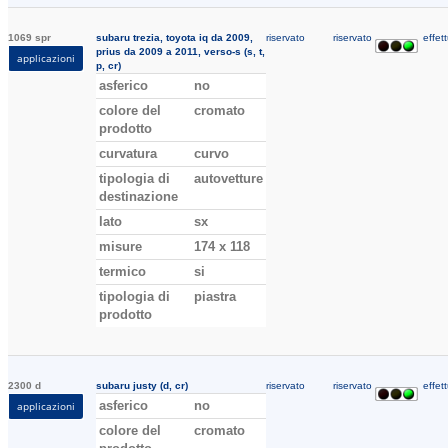
1069 spr
subaru trezia, toyota iq da 2009,
riservato
riservato
effett
prius da 2009 a 2011, verso-s (s, t,
applicazioni
p, cr)
asferico
no
colore del
cromato
prodotto
curvatura
curvo
tipologia di
autovetture
destinazione
lato
sx
misure
174 x 118
termico
si
tipologia di
piastra
prodotto
2300 d
subaru justy (d, cr)
riservato
riservato
effett
asferico
no
applicazioni
colore del
cromato