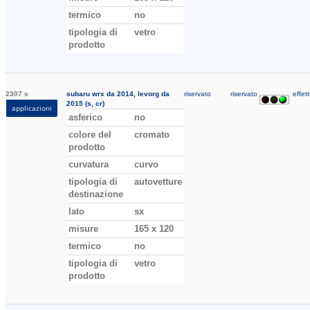
termico
no
tipologia di
vetro
prodotto
2307 s
subaru wrx da 2014, levorg da
riservato
riservato
effett
2015 (s, cr)
applicazioni
asferico
no
colore del
cromato
prodotto
curvatura
curvo
tipologia di
autovetture
destinazione
lato
sx
misure
165 x 120
termico
no
tipologia di
vetro
prodotto