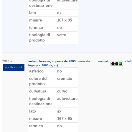
tipologia di
autovetture
destinazione
lato
dx
misure
167 x 95
termico
no
tipologia di
vetro
prodotto
2303 s
subaru forester, impreza da 2003,
riservato
riservato
effett
legacy a 2009 (s, cr)
applicazioni
asferico
no
colore del
cromato
prodotto
curvatura
curvo
tipologia di
autovetture
destinazione
lato
sx
misure
167 x 95
termico
no