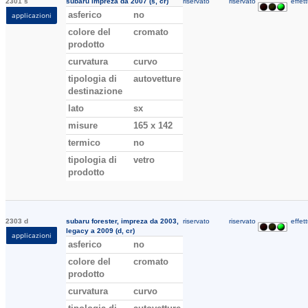
2301 s
subaru impreza da 2007 (s, cr)
riservato
riservato
effett
asferico
no
applicazioni
colore del
cromato
prodotto
curvatura
curvo
tipologia di
autovetture
destinazione
lato
sx
misure
165 x 142
termico
no
tipologia di
vetro
prodotto
2303 d
subaru forester, impreza da 2003,
riservato
riservato
effett
legacy a 2009 (d, cr)
applicazioni
asferico
no
colore del
cromato
prodotto
curvatura
curvo