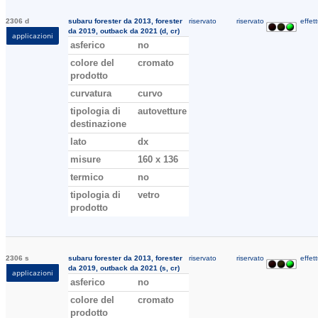
2306 d
subaru forester da 2013, forester
riservato
riservato
effett
da 2019, outback da 2021 (d, cr)
applicazioni
asferico
no
colore del
cromato
prodotto
curvatura
curvo
tipologia di
autovetture
destinazione
lato
dx
misure
160 x 136
termico
no
tipologia di
vetro
prodotto
2306 s
subaru forester da 2013, forester
riservato
riservato
effett
da 2019, outback da 2021 (s, cr)
applicazioni
asferico
no
colore del
cromato
prodotto