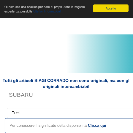
Toggle
Biagi Corrado s.r.l.
Toggle
Toggle
Questo sito usa cookies per dare ai propri utenti la migliore
Accetto
esperienza possibile
Ulteriori informazioni
navigation
navigation
navigat
Tutti gli articoli BIAGI CORRADO non sono originali, ma con gli
originali intercambiabili
SUBARU
Per conoscere il significato della disponibilità
Clicca qui