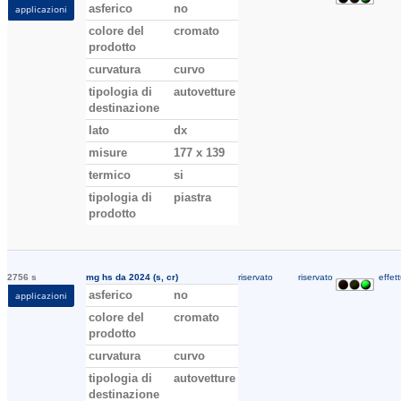
asferico
no
applicazioni
colore del
cromato
prodotto
curvatura
curvo
tipologia di
autovetture
destinazione
lato
dx
misure
177 x 139
termico
si
tipologia di
piastra
prodotto
2756 s
mg hs da 2024 (s, cr)
riservato
riservato
effett
asferico
no
applicazioni
colore del
cromato
prodotto
curvatura
curvo
tipologia di
autovetture
destinazione