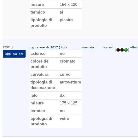
misure
164 x 120
termico
si
tipologia di
piastra
prodotto
2752 d
mg zs suv da 2017 (d,cr)
riservato
riservato
effett
asferico
no
applicazioni
colore del
cromato
prodotto
curvatura
curvo
tipologia di
autovetture
destinazione
lato
dx
misure
175 x 125
termico
no
tipologia di
vetro
prodotto