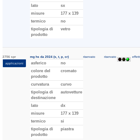
lato
sx
misure
177 x 139
termico
no
tipologia di
vetro
prodotto
2756 spr
mg hs da 2024 (s, t, p, cr)
riservato
riservato
effett
asferico
no
applicazioni
colore del
cromato
prodotto
curvatura
curvo
tipologia di
autovetture
destinazione
lato
dx
misure
177 x 139
termico
si
tipologia di
piastra
prodotto