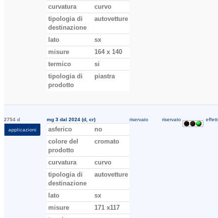
curvatura
curvo
tipologia di
autovetture
destinazione
lato
sx
misure
164 x 140
termico
si
tipologia di
piastra
prodotto
2754 d
mg 3 dal 2024 (d, cr)
riservato
riservato
effett
asferico
no
applicazioni
colore del
cromato
prodotto
curvatura
curvo
tipologia di
autovetture
destinazione
lato
sx
misure
171 x117