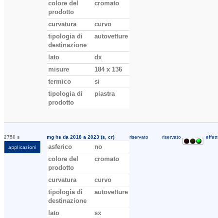
colore del
cromato
prodotto
curvatura
curvo
tipologia di
autovetture
destinazione
lato
dx
misure
184 x 136
termico
si
tipologia di
piastra
prodotto
2750 s
mg hs da 2018 a 2023 (s, cr)
riservato
riservato
effett
asferico
no
applicazioni
colore del
cromato
prodotto
curvatura
curvo
tipologia di
autovetture
destinazione
lato
sx