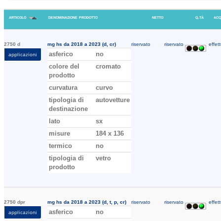
articolo
denominazione prodotto
netto
q.tà
acq
2750 d
mg hs da 2018 a 2023 (d, cr)
riservato
riservato
effett
asferico
no
applicazioni
colore del
cromato
prodotto
curvatura
curvo
tipologia di
autovetture
destinazione
lato
sx
misure
184 x 136
termico
no
tipologia di
vetro
prodotto
2750 dpr
mg hs da 2018 a 2023 (d, t, p, cr)
riservato
riservato
effett
asferico
no
applicazioni