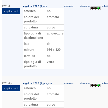
2751 d
mg 4 da 2022 (d, cr)
riservato
riservato
effett
asferico
no
applicazioni
colore del
cromato
prodotto
curvatura
curvo
tipologia di
autovetture
destinazione
lato
dx
misure
164 x 120
termico
no
tipologia di
vetro
prodotto
2751 dpr
mg 4 da 2022 (d, p, t, cr)
riservato
riservato
effett
asferico
no
applicazioni
colore del
cromato
prodotto
curvatura
curvo