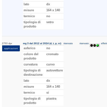
lato
dx
misure
164 x 140
termico
no
tipologia di
vetro
prodotto
2753 dpr
mg 3 dal 2012 al 2024 (d, t, p, cr)
riservato
riservato
effett
asferico
no
applicazioni
colore del
cromato
prodotto
curvatura
curvo
tipologia di
autovetture
destinazione
lato
dx
misure
164 x 140
termico
si
tipologia di
piastra
prodotto