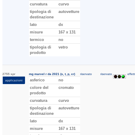
curvatura
curvo
tipologia di
autovetture
destinazione
lato
dx
misure
167 x 131
termico
no
tipologia di
vetro
prodotto
2755 spr
mg marvel r da 2021 (s, t, p, cr)
riservato
riservato
effett
asferico
no
applicazioni
colore del
cromato
prodotto
curvatura
curvo
tipologia di
autovetture
destinazione
lato
dx
misure
167 x 131