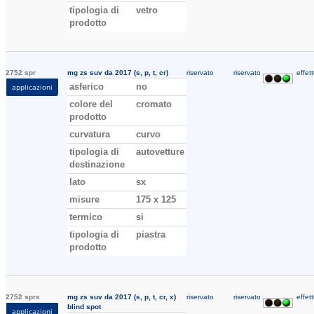
tipologia di
vetro
prodotto
2752 spr
mg zs suv da 2017 (s, p, t, cr)
riservato
riservato
effett
asferico
no
applicazioni
colore del
cromato
prodotto
curvatura
curvo
tipologia di
autovetture
destinazione
lato
sx
misure
175 x 125
termico
si
tipologia di
piastra
prodotto
2752 sprx
mg zs suv da 2017 (s, p, t, cr, x)
riservato
riservato
effett
blind spot
applicazioni