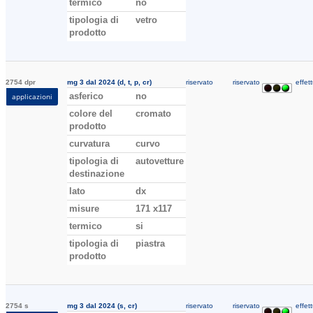
termico
no
tipologia di
vetro
prodotto
2754 dpr
mg 3 dal 2024 (d, t, p, cr)
riservato
riservato
effett
asferico
no
applicazioni
colore del
cromato
prodotto
curvatura
curvo
tipologia di
autovetture
destinazione
lato
dx
misure
171 x117
termico
si
tipologia di
piastra
prodotto
2754 s
mg 3 dal 2024 (s, cr)
riservato
riservato
effett