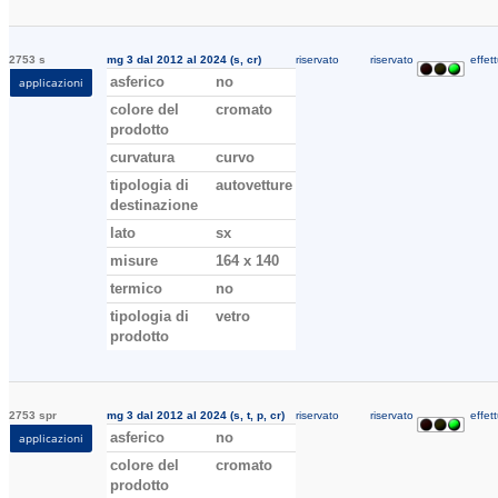
2753 s
mg 3 dal 2012 al 2024 (s, cr)
riservato
riservato
effett
asferico
no
applicazioni
colore del
cromato
prodotto
curvatura
curvo
tipologia di
autovetture
destinazione
lato
sx
misure
164 x 140
termico
no
tipologia di
vetro
prodotto
2753 spr
mg 3 dal 2012 al 2024 (s, t, p, cr)
riservato
riservato
effett
asferico
no
applicazioni
colore del
cromato
prodotto