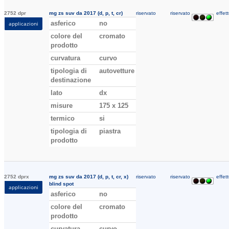
2752 dpr
mg zs suv da 2017 (d, p, t, cr)
riservato
riservato
effett
asferico
no
applicazioni
colore del
cromato
prodotto
curvatura
curvo
tipologia di
autovetture
destinazione
lato
dx
misure
175 x 125
termico
si
tipologia di
piastra
prodotto
2752 dprx
mg zs suv da 2017 (d, p, t, cr, x)
riservato
riservato
effett
blind spot
applicazioni
asferico
no
colore del
cromato
prodotto
curvatura
curvo