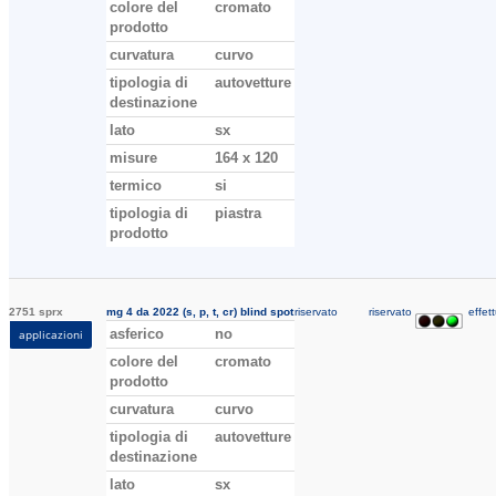
colore del
cromato
prodotto
curvatura
curvo
tipologia di
autovetture
destinazione
lato
sx
misure
164 x 120
termico
si
tipologia di
piastra
prodotto
2751 sprx
mg 4 da 2022 (s, p, t, cr) blind spot
riservato
riservato
effett
asferico
no
applicazioni
colore del
cromato
prodotto
curvatura
curvo
tipologia di
autovetture
destinazione
lato
sx