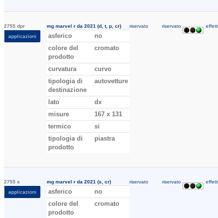
2755 dpr
mg marvel r da 2021 (d, t, p, cr)
riservato
riservato
effett
asferico
no
applicazioni
colore del
cromato
prodotto
curvatura
curvo
tipologia di
autovetture
destinazione
lato
dx
misure
167 x 131
termico
si
tipologia di
piastra
prodotto
2755 s
mg marvel r da 2021 (s, cr)
riservato
riservato
effett
asferico
no
applicazioni
colore del
cromato
prodotto