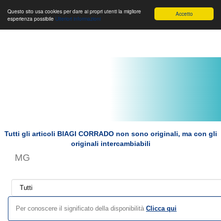
Toggle
Biagi Corrado s.r.l.
Toggle
Toggle
Questo sito usa cookies per dare ai propri utenti la migliore
Accetto
esperienza possibile
Ulteriori informazioni
navigation
navigation
navigat
Tutti gli articoli BIAGI CORRADO non sono originali, ma con gli
originali intercambiabili
MG
Per conoscere il significato della disponibilità
Clicca qui