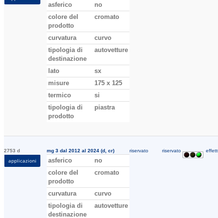
asferico
no
colore del
cromato
prodotto
curvatura
curvo
tipologia di
autovetture
destinazione
lato
sx
misure
175 x 125
termico
si
tipologia di
piastra
prodotto
2753 d
mg 3 dal 2012 al 2024 (d, cr)
riservato
riservato
effett
asferico
no
applicazioni
colore del
cromato
prodotto
curvatura
curvo
tipologia di
autovetture
destinazione