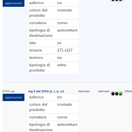
asferico
no
applicazioni
colore del
cromato
prodotto
curvatura
curvo
tipologia di
autovetture
destinazione
lato
sx
misure
171 x117
termico
no
tipologia di
vetro
prodotto
2754 spr
mg 3 dal 2024 (s, t, p, cr)
riservato
riservato
effett
asferico
no
applicazioni
colore del
cromato
prodotto
curvatura
curvo
tipologia di
autovetture
destinazione