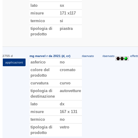
lato
sx
misure
171 x117
termico
si
tipologia di
piastra
prodotto
2755 d
mg marvel r da 2021 (d, cr)
riservato
riservato
effett
asferico
no
applicazioni
colore del
cromato
prodotto
curvatura
curvo
tipologia di
autovetture
destinazione
lato
dx
misure
167 x 131
termico
no
tipologia di
vetro
prodotto