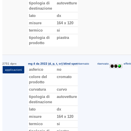
tipologia di
autovetture
destinazione
lato
dx
misure
164 x 120
termico
si
tipologia di
piastra
prodotto
2751 dprx
mg 4 da 2022 (d, p, t, cr) blind spot
riservato
riservato
effett
asferico
no
applicazioni
colore del
cromato
prodotto
curvatura
curvo
tipologia di
autovetture
destinazione
lato
dx
misure
164 x 120
termico
si