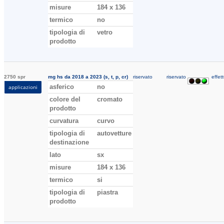
misure
184 x 136
termico
no
tipologia di
vetro
prodotto
2750 spr
mg hs da 2018 a 2023 (s, t, p, cr)
riservato
riservato
effett
asferico
no
applicazioni
colore del
cromato
prodotto
curvatura
curvo
tipologia di
autovetture
destinazione
lato
sx
misure
184 x 136
termico
si
tipologia di
piastra
prodotto