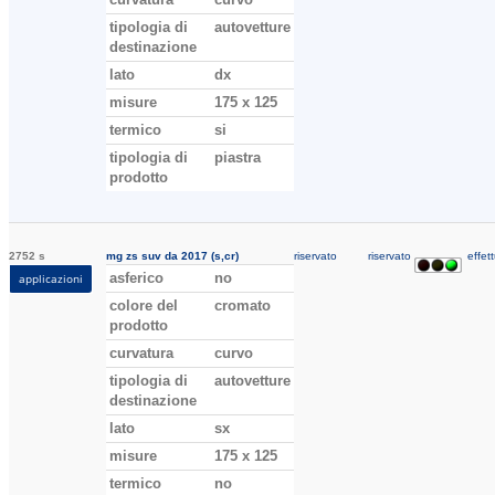
tipologia di
autovetture
destinazione
lato
dx
misure
175 x 125
termico
si
tipologia di
piastra
prodotto
2752 s
mg zs suv da 2017 (s,cr)
riservato
riservato
effett
asferico
no
applicazioni
colore del
cromato
prodotto
curvatura
curvo
tipologia di
autovetture
destinazione
lato
sx
misure
175 x 125
termico
no