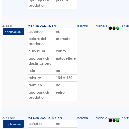
tipologia di
piastra
prodotto
2751 s
mg 4 da 2022 (s, cr)
riservato
riservato
effett
asferico
no
applicazioni
colore del
cromato
prodotto
curvatura
curvo
tipologia di
autovetture
destinazione
lato
sx
misure
164 x 120
termico
no
tipologia di
vetro
prodotto
2751 spr
mg 4 da 2022 (s, p, t, cr)
riservato
riservato
effett
asferico
no
applicazioni