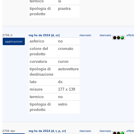
termico
si
tipologia di
piastra
prodotto
2756 d
mg hs da 2024 (d, cr)
riservato
riservato
effett
asferico
no
applicazioni
colore del
cromato
prodotto
curvatura
curvo
tipologia di
autovetture
destinazione
lato
dx
misure
177 x 139
termico
no
tipologia di
vetro
prodotto
2756 dpr
mg hs da 2024 (d, t, p, cr)
riservato
riservato
effett