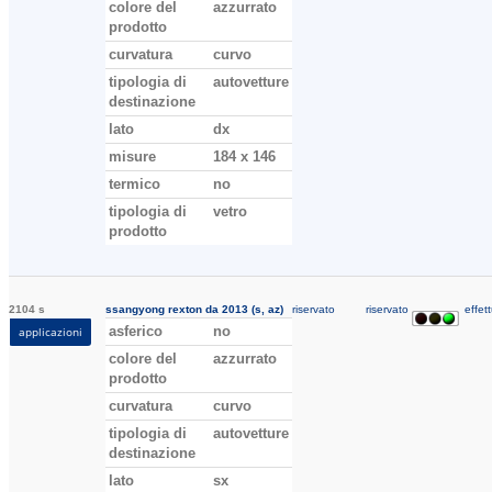
colore del
azzurrato
prodotto
curvatura
curvo
tipologia di
autovetture
destinazione
lato
dx
misure
184 x 146
termico
no
tipologia di
vetro
prodotto
2104 s
ssangyong rexton da 2013 (s, az)
riservato
riservato
effett
asferico
no
applicazioni
colore del
azzurrato
prodotto
curvatura
curvo
tipologia di
autovetture
destinazione
lato
sx