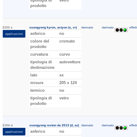
tipologia di
vetro
prodotto
2103 s
ssangyong kyron, actyon (s, cr)
riservato
riservato
effett
asferico
no
applicazioni
colore del
cromato
prodotto
curvatura
curvo
tipologia di
autovetture
destinazione
lato
sx
misure
205 x 124
termico
no
tipologia di
vetro
prodotto
2104 d
ssangyong rexton da 2013 (d, az)
riservato
riservato
effett
asferico
no
applicazioni