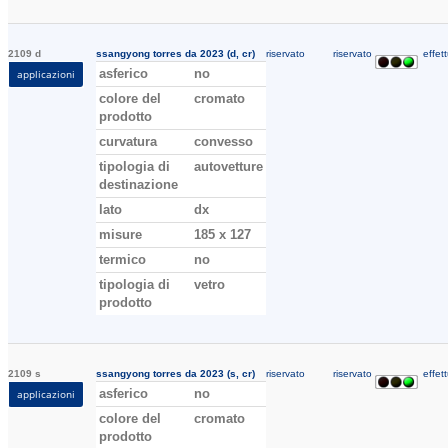
2109 d
ssangyong torres da 2023 (d, cr)
riservato
riservato
effett
asferico
no
applicazioni
colore del
cromato
prodotto
curvatura
convesso
tipologia di
autovetture
destinazione
lato
dx
misure
185 x 127
termico
no
tipologia di
vetro
prodotto
2109 s
ssangyong torres da 2023 (s, cr)
riservato
riservato
effett
asferico
no
applicazioni
colore del
cromato
prodotto