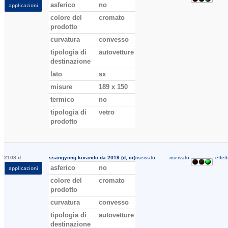
asferico
no
applicazioni
colore del
cromato
prodotto
curvatura
convesso
tipologia di
autovetture
destinazione
lato
sx
misure
189 x 150
termico
no
tipologia di
vetro
prodotto
2108 d
ssangyong korando da 2019 (d, cr)
riservato
riservato
effett
asferico
no
applicazioni
colore del
cromato
prodotto
curvatura
convesso
tipologia di
autovetture
destinazione