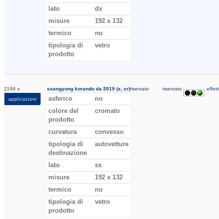
lato
dx
misure
192 x 132
termico
no
tipologia di
vetro
prodotto
2108 s
ssangyong korando da 2019 (s, cr)
riservato
riservato
effett
asferico
no
applicazioni
colore del
cromato
prodotto
curvatura
convesso
tipologia di
autovetture
destinazione
lato
sx
misure
192 x 132
termico
no
tipologia di
vetro
prodotto