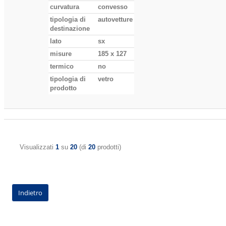
curvatura
convesso
tipologia di
autovetture
destinazione
lato
sx
misure
185 x 127
termico
no
tipologia di
vetro
prodotto
Visualizzati
1
su
20
(di
20
prodotti)
Indietro