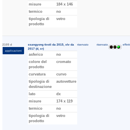
misure
184 x 146
termico
no
tipologia di
vetro
prodotto
2105 d
ssangyong tivoli da 2015, xlv da
riservato
riservato
effett
2017 (d, cr)
applicazioni
asferico
no
colore del
cromato
prodotto
curvatura
curvo
tipologia di
autovetture
destinazione
lato
dx
misure
174 x 119
termico
no
tipologia di
vetro
prodotto