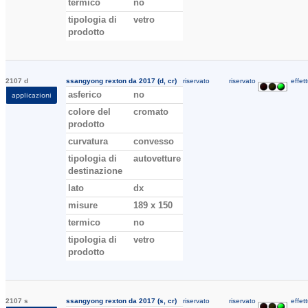
termico
no
tipologia di
vetro
prodotto
2107 d
ssangyong rexton da 2017 (d, cr)
riservato
riservato
effett
asferico
no
applicazioni
colore del
cromato
prodotto
curvatura
convesso
tipologia di
autovetture
destinazione
lato
dx
misure
189 x 150
termico
no
tipologia di
vetro
prodotto
2107 s
ssangyong rexton da 2017 (s, cr)
riservato
riservato
effett