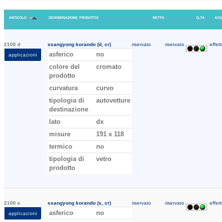
articolo
denominazione prodotto
netto
q.tà
acq
2100 d
ssangyong korando (d, cr)
riservato
riservato
effett
asferico
no
applicazioni
colore del
cromato
prodotto
curvatura
curvo
tipologia di
autovetture
destinazione
lato
dx
misure
191 x 118
termico
no
tipologia di
vetro
prodotto
2100 s
ssangyong korando (s, cr)
riservato
riservato
effett
asferico
no
applicazioni