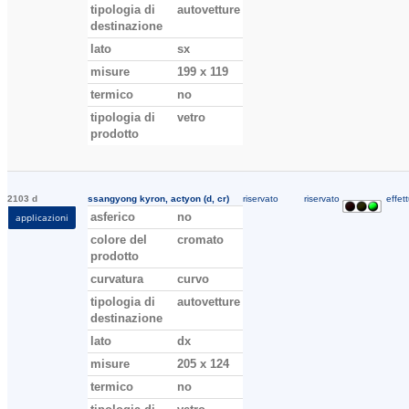
tipologia di
autovetture
destinazione
lato
sx
misure
199 x 119
termico
no
tipologia di
vetro
prodotto
2103 d
ssangyong kyron, actyon (d, cr)
riservato
riservato
effett
asferico
no
applicazioni
colore del
cromato
prodotto
curvatura
curvo
tipologia di
autovetture
destinazione
lato
dx
misure
205 x 124
termico
no