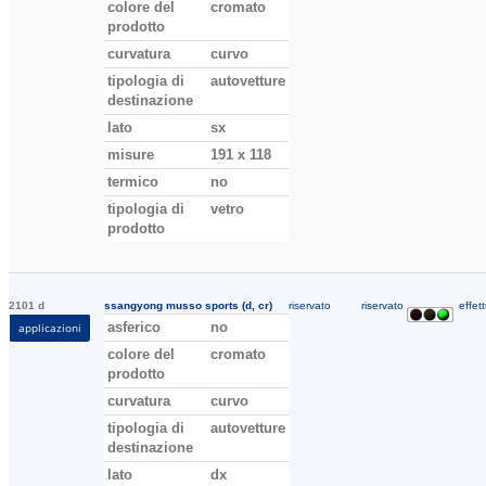
colore del
cromato
prodotto
curvatura
curvo
tipologia di
autovetture
destinazione
lato
sx
misure
191 x 118
termico
no
tipologia di
vetro
prodotto
2101 d
ssangyong musso sports (d, cr)
riservato
riservato
effett
asferico
no
applicazioni
colore del
cromato
prodotto
curvatura
curvo
tipologia di
autovetture
destinazione
lato
dx