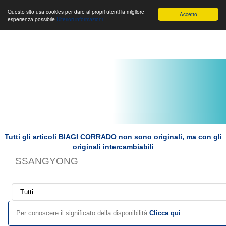
Toggle
Biagi Corrado s.r.l.
Toggle
Toggle
Questo sito usa cookies per dare ai propri utenti la migliore
Accetto
esperienza possibile
Ulteriori informazioni
navigation
navigation
navigat
Tutti gli articoli BIAGI CORRADO non sono originali, ma con gli
originali intercambiabili
SSANGYONG
Per conoscere il significato della disponibilità
Clicca qui