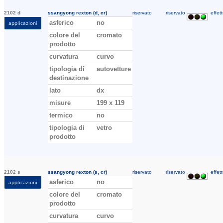
2102 d
ssangyong rexton (d, cr)
riservato
riservato
effett
asferico
no
applicazioni
colore del
cromato
prodotto
curvatura
curvo
tipologia di
autovetture
destinazione
lato
dx
misure
199 x 119
termico
no
tipologia di
vetro
prodotto
2102 s
ssangyong rexton (s, cr)
riservato
riservato
effett
asferico
no
applicazioni
colore del
cromato
prodotto
curvatura
curvo