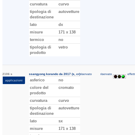
curvatura
curvo
tipologia di
autovetture
destinazione
lato
dx
misure
171 x 138
termico
no
tipologia di
vetro
prodotto
2106 s
ssangyong korando da 2017 (s, cr)
riservato
riservato
effett
asferico
no
applicazioni
colore del
cromato
prodotto
curvatura
curvo
tipologia di
autovetture
destinazione
lato
sx
misure
171 x 138