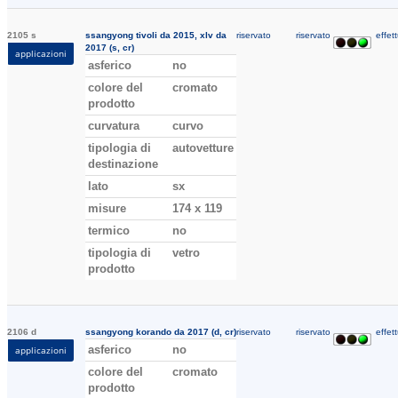
2105 s
ssangyong tivoli da 2015, xlv da
riservato
riservato
effett
2017 (s, cr)
applicazioni
asferico
no
colore del
cromato
prodotto
curvatura
curvo
tipologia di
autovetture
destinazione
lato
sx
misure
174 x 119
termico
no
tipologia di
vetro
prodotto
2106 d
ssangyong korando da 2017 (d, cr)
riservato
riservato
effett
asferico
no
applicazioni
colore del
cromato
prodotto