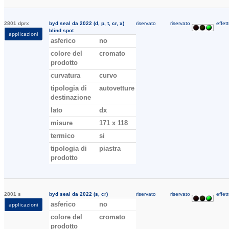
2801 dprx
byd seal da 2022 (d, p, t, cr, x)
riservato
riservato
effett
blind spot
applicazioni
asferico
no
colore del
cromato
prodotto
curvatura
curvo
tipologia di
autovetture
destinazione
lato
dx
misure
171 x 118
termico
si
tipologia di
piastra
prodotto
2801 s
byd seal da 2022 (s, cr)
riservato
riservato
effett
asferico
no
applicazioni
colore del
cromato
prodotto