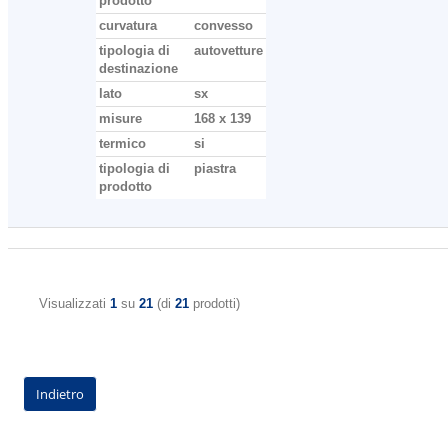
prodotto
curvatura
convesso
tipologia di
autovetture
destinazione
lato
sx
misure
168 x 139
termico
si
tipologia di
piastra
prodotto
Visualizzati
1
su
21
(di
21
prodotti)
Indietro