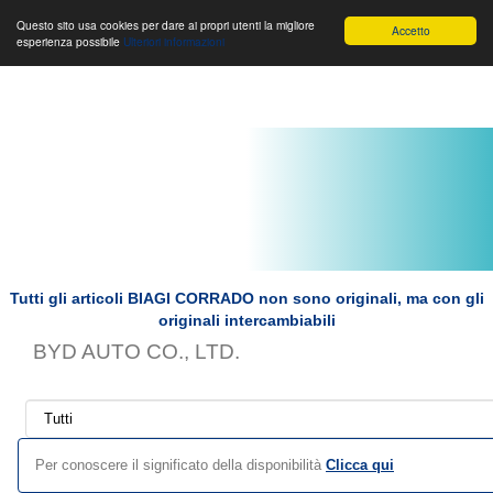
Toggle
Biagi Corrado s.r.l.
Toggle
Toggle
Questo sito usa cookies per dare ai propri utenti la migliore
Accetto
esperienza possibile
Ulteriori informazioni
navigation
navigation
navigat
Tutti gli articoli BIAGI CORRADO non sono originali, ma con gli
originali intercambiabili
BYD AUTO CO., LTD.
Per conoscere il significato della disponibilità
Clicca qui