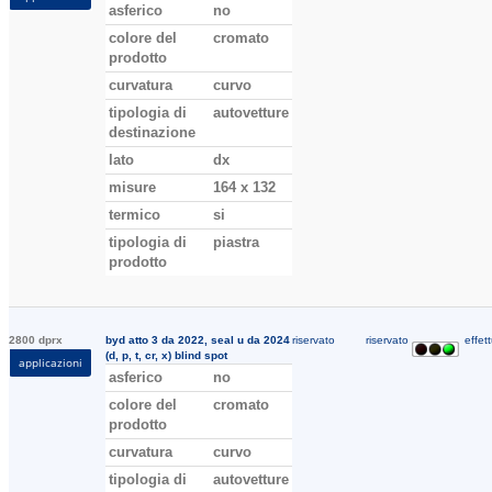
asferico
no
colore del
cromato
prodotto
curvatura
curvo
tipologia di
autovetture
destinazione
lato
dx
misure
164 x 132
termico
si
tipologia di
piastra
prodotto
2800 dprx
byd atto 3 da 2022, seal u da 2024
riservato
riservato
effett
(d, p, t, cr, x) blind spot
applicazioni
asferico
no
colore del
cromato
prodotto
curvatura
curvo
tipologia di
autovetture