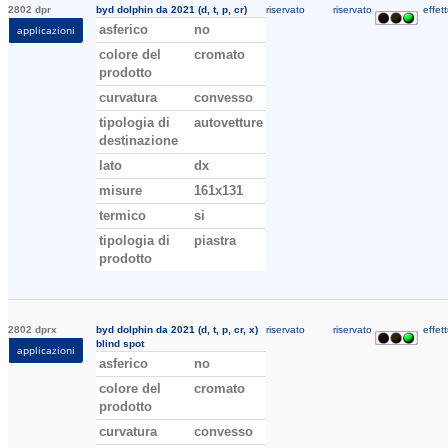
2802 dpr
byd dolphin da 2021 (d, t, p, cr)
riservato
riservato
effett
asferico
no
applicazioni
colore del
cromato
prodotto
curvatura
convesso
tipologia di
autovetture
destinazione
lato
dx
misure
161x131
termico
si
tipologia di
piastra
prodotto
2802 dprx
byd dolphin da 2021 (d, t, p, cr, x)
riservato
riservato
effett
blind spot
applicazioni
asferico
no
colore del
cromato
prodotto
curvatura
convesso