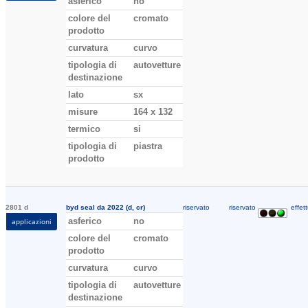
asferico
no
colore del
cromato
prodotto
curvatura
curvo
tipologia di
autovetture
destinazione
lato
sx
misure
164 x 132
termico
si
tipologia di
piastra
prodotto
2801 d
byd seal da 2022 (d, cr)
riservato
riservato
effett
asferico
no
applicazioni
colore del
cromato
prodotto
curvatura
curvo
tipologia di
autovetture
destinazione