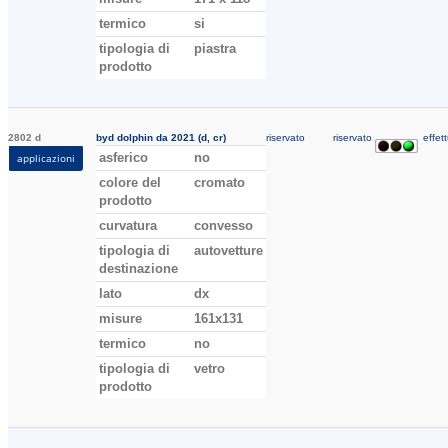
termico
si
tipologia di
piastra
prodotto
2802 d
byd dolphin da 2021 (d, cr)
riservato
riservato
effett
asferico
no
applicazioni
colore del
cromato
prodotto
curvatura
convesso
tipologia di
autovetture
destinazione
lato
dx
misure
161x131
termico
no
tipologia di
vetro
prodotto