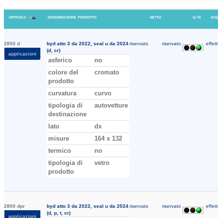
articolo
denominazione prodotto
netto
q.tà
acq
2800 d
byd atto 3 da 2022, seal u da 2024
riservato
riservato
effett
(d, cr)
applicazioni
asferico
no
colore del
cromato
prodotto
curvatura
curvo
tipologia di
autovetture
destinazione
lato
dx
misure
164 x 132
termico
no
tipologia di
vetro
prodotto
2800 dpr
byd atto 3 da 2022, seal u da 2024
riservato
riservato
effett
(d, p, t, cr)
applicazioni