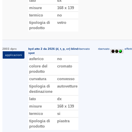
lato
dx
misure
168 x 139
termico
no
tipologia di
vetro
prodotto
2803 dprx
byd atto 2 da 2026 (d, t, p, cr) blind
riservato
riservato
effett
spot
applicazioni
asferico
no
colore del
cromato
prodotto
curvatura
convesso
tipologia di
autovetture
destinazione
lato
dx
misure
168 x 139
termico
si
tipologia di
piastra
prodotto