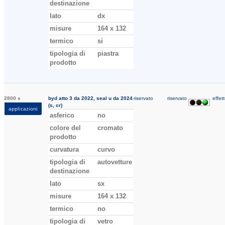
destinazione
lato
dx
misure
164 x 132
termico
si
tipologia di
piastra
prodotto
2800 s
byd atto 3 da 2022, seal u da 2024
riservato
riservato
effett
(s, cr)
applicazioni
asferico
no
colore del
cromato
prodotto
curvatura
curvo
tipologia di
autovetture
destinazione
lato
sx
misure
164 x 132
termico
no
tipologia di
vetro