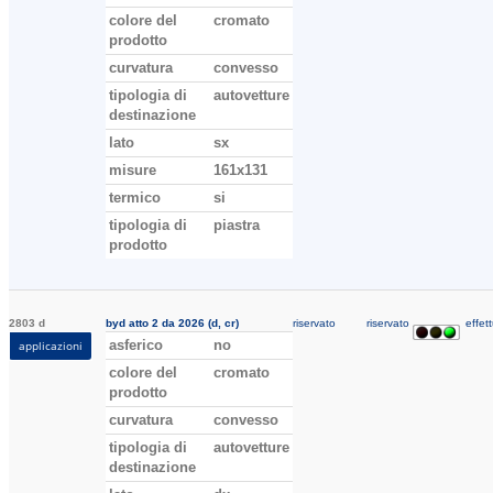
colore del
cromato
prodotto
curvatura
convesso
tipologia di
autovetture
destinazione
lato
sx
misure
161x131
termico
si
tipologia di
piastra
prodotto
2803 d
byd atto 2 da 2026 (d, cr)
riservato
riservato
effett
asferico
no
applicazioni
colore del
cromato
prodotto
curvatura
convesso
tipologia di
autovetture
destinazione