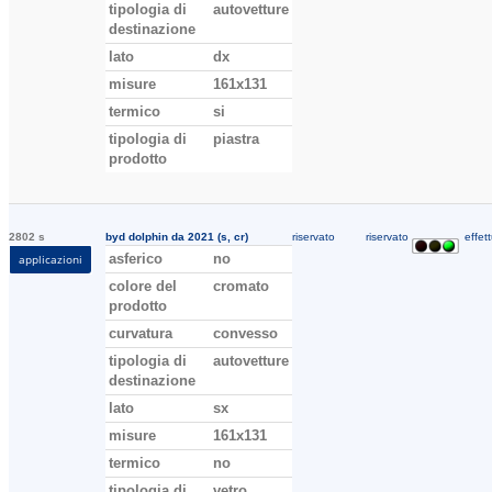
tipologia di
autovetture
destinazione
lato
dx
misure
161x131
termico
si
tipologia di
piastra
prodotto
2802 s
byd dolphin da 2021 (s, cr)
riservato
riservato
effett
asferico
no
applicazioni
colore del
cromato
prodotto
curvatura
convesso
tipologia di
autovetture
destinazione
lato
sx
misure
161x131
termico
no
tipologia di
vetro