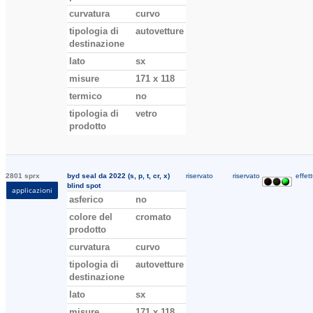
curvatura
curvo
tipologia di
autovetture
destinazione
lato
sx
misure
171 x 118
termico
no
tipologia di
vetro
prodotto
2801 sprx
byd seal da 2022 (s, p, t, cr, x)
riservato
riservato
effett
blind spot
applicazioni
asferico
no
colore del
cromato
prodotto
curvatura
curvo
tipologia di
autovetture
destinazione
lato
sx
misure
171 x 118