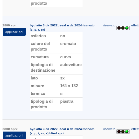
prodotto
2800 spr
byd atto 3 da 2022, seal u da 2024
riservato
riservato
effett
(s, p, t, cr)
applicazioni
asferico
no
colore del
cromato
prodotto
curvatura
curvo
tipologia di
autovetture
destinazione
lato
sx
misure
164 x 132
termico
si
tipologia di
piastra
prodotto
2800 sprx
byd atto 3 da 2022, seal u da 2024
riservato
riservato
effett
(s, p, t, cr, x) blind spot
applicazioni