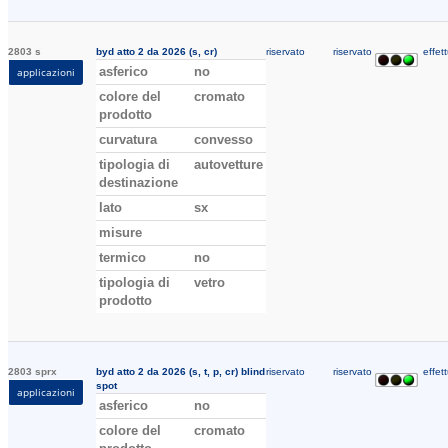
2803 s
byd atto 2 da 2026 (s, cr)
riservato
riservato
effett
asferico
no
applicazioni
colore del
cromato
prodotto
curvatura
convesso
tipologia di
autovetture
destinazione
lato
sx
misure
termico
no
tipologia di
vetro
prodotto
2803 sprx
byd atto 2 da 2026 (s, t, p, cr) blind
riservato
riservato
effett
spot
applicazioni
asferico
no
colore del
cromato