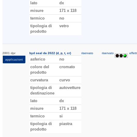
lato
dx
misure
171 x 118
termico
no
tipologia di
vetro
prodotto
2801 dpr
byd seal da 2022 (d, p, t, cr)
riservato
riservato
effett
asferico
no
applicazioni
colore del
cromato
prodotto
curvatura
curvo
tipologia di
autovetture
destinazione
lato
dx
misure
171 x 118
termico
si
tipologia di
piastra
prodotto