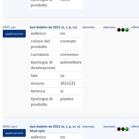
prodotto
2802 spr
byd dolphin da 2021 (s, t, p, cr)
riservato
riservato
effett
asferico
no
applicazioni
colore del
cromato
prodotto
curvatura
convesso
tipologia di
autovetture
destinazione
lato
sx
misure
161x131
termico
si
tipologia di
piastra
prodotto
2802 sprx
byd dolphin da 2021 (s, t, p, cr, x)
riservato
riservato
effett
blind spot
applicazioni
asferico
no