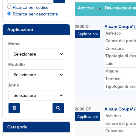
Ricerca per codice
Articolo
Denominazione p
Ricerca per descrizione
2600 D
Aixam Coupe' (
Applicazioni
Asferico
Applicazioni
Colore del prod
Marca
Curvatura
Tipologia di des
Lato
Modello
Misure
Termico
Anno
Tipologia di pro
2600 DP
Aixam Coupe' (
Asferico
Applicazioni
Colore del prod
Categorie
Curvatura