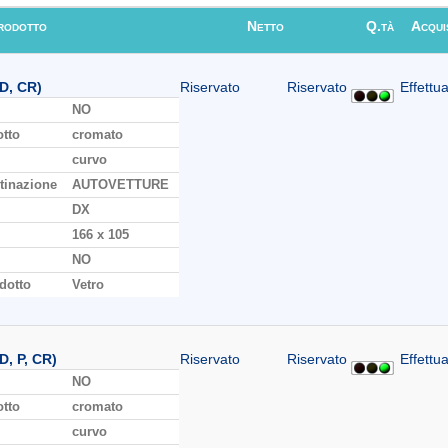
rodotto
Netto
Q.tà
Acqui
D, CR)
Riservato
Riservato
Effettua
NO
otto
cromato
curvo
tinazione
AUTOVETTURE
DX
166 x 105
NO
dotto
Vetro
D, P, CR)
Riservato
Riservato
Effettua
NO
otto
cromato
curvo