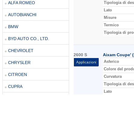
Tipologia di des
ALFA ROMEO
Lato
AUTOBIANCHI
Misure
Termico
BMW
Tipologia di pro
BYD AUTO CO., LTD.
CHEVROLET
2600 S
Aixam Coupe' (
Asferico
Applicazioni
CHRYSLER
Colore del prod
CITROEN
Curvatura
Tipologia di des
CUPRA
Lato
DACIA
Misure
Termico
DAIHATSU
Tipologia di pro
DR