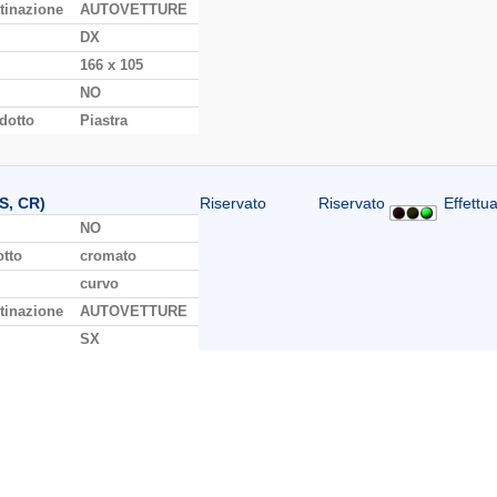
tinazione
AUTOVETTURE
DX
166 x 105
NO
dotto
Piastra
S, CR)
Riservato
Riservato
Effettua
NO
otto
cromato
curvo
tinazione
AUTOVETTURE
SX
166 x 105
NO
dotto
Vetro