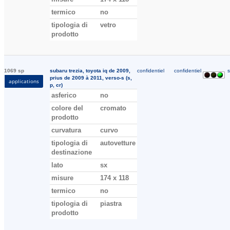
termico
no
tipologia di
vetro
prodotto
1069 sp
subaru trezia, toyota iq de 2009,
confidentiel
confidentiel
s
prius de 2009 à 2011, verso-s (s,
applications
p, cr)
asferico
no
colore del
cromato
prodotto
curvatura
curvo
tipologia di
autovetture
destinazione
lato
sx
misure
174 x 118
termico
no
tipologia di
piastra
prodotto