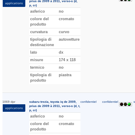
prius de 2009 à 2011, verso-s (d,
applications
p, cr)
asferico
no
colore del
cromato
prodotto
curvatura
curvo
tipologia di
autovetture
destinazione
lato
dx
misure
174 x 118
termico
no
tipologia di
piastra
prodotto
1069 dpr
subaru trezia, toyota iq de 2009,
confidentiel
confidentiel
s
prius de 2009 à 2011, verso-s (d, t,
applications
p, cr)
asferico
no
colore del
cromato
prodotto