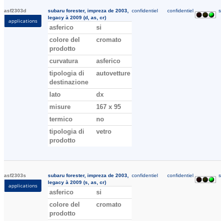
asf2303d
subaru forester, impreza de 2003,
confidentiel
confidentiel
s
legacy à 2009 (d, as, cr)
applications
asferico
si
colore del
cromato
prodotto
curvatura
asferico
tipologia di
autovetture
destinazione
lato
dx
misure
167 x 95
termico
no
tipologia di
vetro
prodotto
asf2303s
subaru forester, impreza de 2003,
confidentiel
confidentiel
s
legacy à 2009 (s, as, cr)
applications
asferico
si
colore del
cromato
prodotto