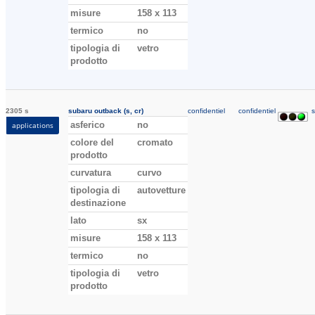
misure
158 x 113
termico
no
tipologia di
vetro
prodotto
2305 s
subaru outback (s, cr)
confidentiel
confidentiel
s
asferico
no
applications
colore del
cromato
prodotto
curvatura
curvo
tipologia di
autovetture
destinazione
lato
sx
misure
158 x 113
termico
no
tipologia di
vetro
prodotto