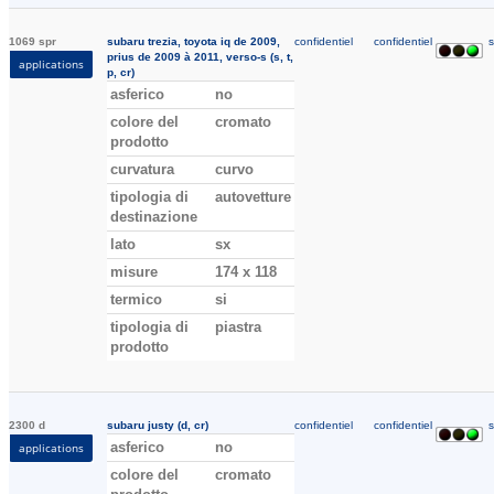
1069 spr
subaru trezia, toyota iq de 2009,
confidentiel
confidentiel
s
prius de 2009 à 2011, verso-s (s, t,
applications
p, cr)
asferico
no
colore del
cromato
prodotto
curvatura
curvo
tipologia di
autovetture
destinazione
lato
sx
misure
174 x 118
termico
si
tipologia di
piastra
prodotto
2300 d
subaru justy (d, cr)
confidentiel
confidentiel
s
asferico
no
applications
colore del
cromato