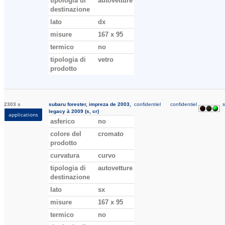
tipologia di
autovetture
destinazione
lato
dx
misure
167 x 95
termico
no
tipologia di
vetro
prodotto
2303 s
subaru forester, impreza de 2003,
confidentiel
confidentiel
s
legacy à 2009 (s, cr)
applications
asferico
no
colore del
cromato
prodotto
curvatura
curvo
tipologia di
autovetture
destinazione
lato
sx
misure
167 x 95
termico
no