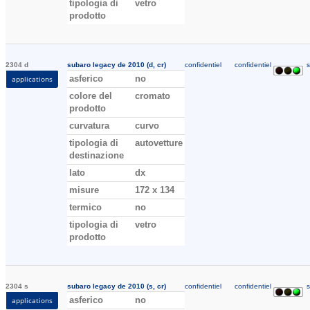
tipologia di
vetro
prodotto
2304 d
subaro legacy de 2010 (d, cr)
confidentiel
confidentiel
s
asferico
no
applications
colore del
cromato
prodotto
curvatura
curvo
tipologia di
autovetture
destinazione
lato
dx
misure
172 x 134
termico
no
tipologia di
vetro
prodotto
2304 s
subaro legacy de 2010 (s, cr)
confidentiel
confidentiel
s
asferico
no
applications