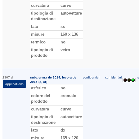
curvatura
curvo
tipologia di
autovetture
destinazione
lato
sx
misure
160 x 136
termico
no
tipologia di
vetro
prodotto
2307 d
subaru wrx de 2014, levorg de
confidentiel
confidentiel
s
2015 (d, cr)
applications
asferico
no
colore del
cromato
prodotto
curvatura
curvo
tipologia di
autovetture
destinazione
lato
dx
misure
165 x 120