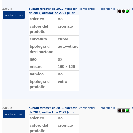
2306 d
subaru forester de 2013, forester
confidentiel
confidentiel
s
de 2019, outback de 2021 (d, cr)
applications
asferico
no
colore del
cromato
prodotto
curvatura
curvo
tipologia di
autovetture
destinazione
lato
dx
misure
160 x 136
termico
no
tipologia di
vetro
prodotto
2306 s
subaru forester de 2013, forester
confidentiel
confidentiel
s
de 2019, outback de 2021 (s, cr)
applications
asferico
no
colore del
cromato
prodotto