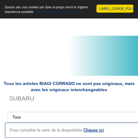
Toggle
Biagi Corrado s.r.l.
Toggle
Toggle
Questo sito usa cookies per dare ai propri utenti la migliore
LABEL_COOKIE_POLICY
esperienza possibile
LABEL_COOKIE_POLICY_INFO
navigation
navigation
navigat
Tous les articles BIAGI CORRADO ne sont pas originaux, mais
avec les originaux interchangeables
SUBARU
Pour connaître le sens de la disponibilite
Cliquez ici