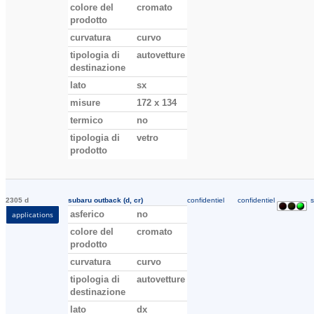
colore del
cromato
prodotto
curvatura
curvo
tipologia di
autovetture
destinazione
lato
sx
misure
172 x 134
termico
no
tipologia di
vetro
prodotto
2305 d
subaru outback (d, cr)
confidentiel
confidentiel
s
asferico
no
applications
colore del
cromato
prodotto
curvatura
curvo
tipologia di
autovetture
destinazione
lato
dx