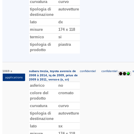
curvatura
curvo
tipologia di
autovetture
destinazione
lato
dx
misure
174 x 118
termico
si
tipologia di
piastra
prodotto
1069 s
subaru trezia, toyota avensis de
confidentiel
confidentiel
s
2008 à 2014, iq de 2009, prius de
applications
2009 à 2011, verso-s (s, cr)
asferico
no
colore del
cromato
prodotto
curvatura
curvo
tipologia di
autovetture
destinazione
lato
sx
misure
174 x 118