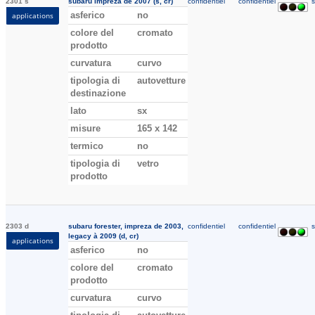
2301 s
subaru impreza de 2007 (s, cr)
confidentiel
confidentiel
s
asferico
no
applications
colore del
cromato
prodotto
curvatura
curvo
tipologia di
autovetture
destinazione
lato
sx
misure
165 x 142
termico
no
tipologia di
vetro
prodotto
2303 d
subaru forester, impreza de 2003,
confidentiel
confidentiel
s
legacy à 2009 (d, cr)
applications
asferico
no
colore del
cromato
prodotto
curvatura
curvo