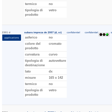
termico
no
tipologia di
vetro
prodotto
2301 d
subaru impreza de 2007 (d, cr)
confidentiel
confidentiel
s
asferico
no
applications
colore del
cromato
prodotto
curvatura
curvo
tipologia di
autovetture
destinazione
lato
dx
misure
165 x 142
termico
no
tipologia di
vetro
prodotto