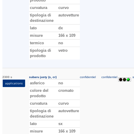
prodotto
curvatura
curvo
tipologia di
autovetture
destinazione
lato
dx
misure
166 x 109
termico
no
tipologia di
vetro
prodotto
2300 s
subaru justy (s, cr)
confidentiel
confidentiel
s
asferico
no
applications
colore del
cromato
prodotto
curvatura
curvo
tipologia di
autovetture
destinazione
lato
sx
misure
166 x 109