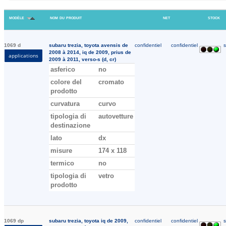
modèle
nom du produit
net
stock
1069 d
subaru trezia, toyota avensis de
confidentiel
confidentiel
s
2008 à 2014, iq de 2009, prius de
applications
2009 à 2011, verso-s (d, cr)
asferico
no
colore del
cromato
prodotto
curvatura
curvo
tipologia di
autovetture
destinazione
lato
dx
misure
174 x 118
termico
no
tipologia di
vetro
prodotto
1069 dp
subaru trezia, toyota iq de 2009,
confidentiel
confidentiel
s