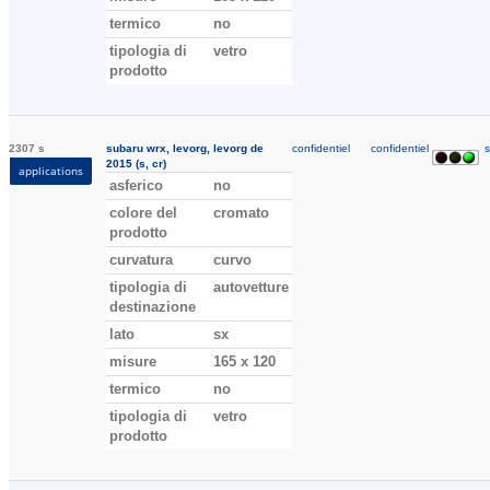
termico
no
tipologia di
vetro
prodotto
2307 s
subaru wrx, levorg, levorg de
confidentiel
confidentiel
s
2015 (s, cr)
applications
asferico
no
colore del
cromato
prodotto
curvatura
curvo
tipologia di
autovetture
destinazione
lato
sx
misure
165 x 120
termico
no
tipologia di
vetro
prodotto