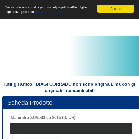
Toggle
Biagi Corrado s.r.l.
Toggle
Toggle
Questo sito usa cookies per dare ai propri utenti la migliore
Accetto
esperienza possibile
Ulteriori informazioni
navigation
navigation
navigat
Tutti gli articoli BIAGI CORRADO non sono originali, ma con gli
originali intercambiabili
Scheda Prodotto
Mahindra XUV500 da 2015 (D, CR)