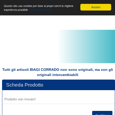
Toggle
Biagi Corrado s.r.l.
Toggle
Toggle
Questo sito usa cookies per dare ai propri utenti la migliore
Accetto
esperienza possibile
Ulteriori informazioni
navigation
navigation
navigat
Tutti gli articoli BIAGI CORRADO non sono originali, ma con gli
originali intercambiabili
Scheda Prodotto
Prodotto non trovato!