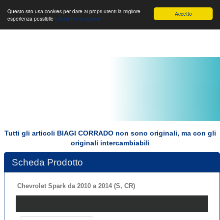
Toggle
Biagi Corrado s.r.l.
Toggle
Toggle
Questo sito usa cookies per dare ai propri utenti la migliore
Accetto
esperienza possibile
Ulteriori informazioni
navigation
navigation
navigat
Tutti gli articoli BIAGI CORRADO non sono originali, ma con gli
originali intercambiabili
Scheda Prodotto
Chevrolet Spark da 2010 a 2014 (S, CR)