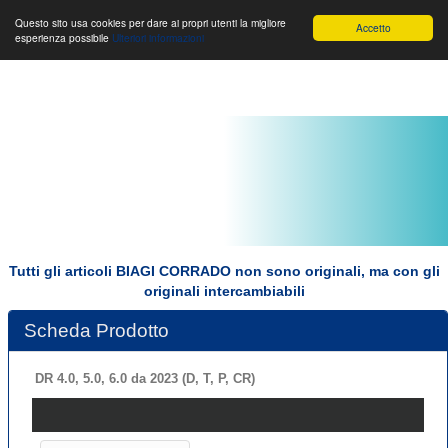
Toggle
Biagi Corrado s.r.l.
Toggle
Toggle
Questo sito usa cookies per dare ai propri utenti la migliore
Accetto
esperienza possibile
Ulteriori informazioni
navigation
navigation
navigat
Tutti gli articoli BIAGI CORRADO non sono originali, ma con gli
originali intercambiabili
Scheda Prodotto
DR 4.0, 5.0, 6.0 da 2023 (D, T, P, CR)