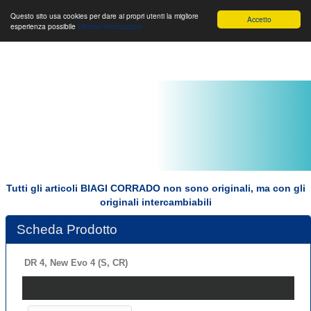
Toggle
Biagi Corrado s.r.l.
Toggle
Toggle
Questo sito usa cookies per dare ai propri utenti la migliore
Accetto
esperienza possibile
Ulteriori informazioni
navigation
navigation
navigat
Tutti gli articoli BIAGI CORRADO non sono originali, ma con gli
originali intercambiabili
Scheda Prodotto
DR 4, New Evo 4 (S, CR)